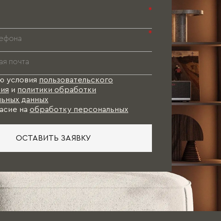
*
ерами, а также наличие свободного
*
 уже имеющиеся обои, цвета стен,
сование проекта и на изготовление
ю условия
пользовательского
и коллекции), и какое-то время Вам в
ия
и
политики обработки
ьных данных
асие на
обработку персональных
ОСТАВИТЬ ЗАЯВКУ