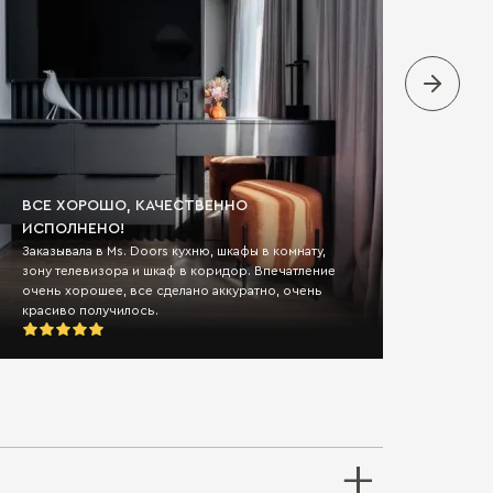
ВСЕ ХОРОШО, КАЧЕСТВЕННО
ИСПОЛНЕНО!
ОЧЕР
Заказывала в Ms. Doors кухню, шкафы в комнату,
ПОЯВ
зону телевизора и шкаф в коридор. Впечатление
очень хорошее, все сделано аккуратно, очень
Ребено
красиво получилось.
будем 