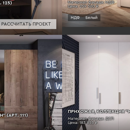
Материал фасада: МДФ
 125)
Цена:
259 560 ₽
МДФ
Белый
РАССЧИТАТЬ ПРОЕКТ
ПРИХОЖАЯ, КОЛЛЕКЦИЯ "М
 (АРТ. 111)
Материал фасада: ДСП
Цена:
183 855 ₽