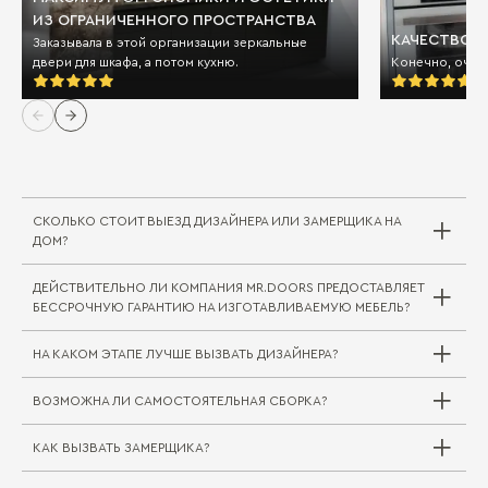
ИЗ ОГРАНИЧЕННОГО ПРОСТРАНСТВА
КАЧЕСТВО И
Заказывала в этой организации зеркальные
двери для шкафа, а потом кухню.
Конечно, очен
СКОЛЬКО СТОИТ ВЫЕЗД ДИЗАЙНЕРА ИЛИ ЗАМЕРЩИКА НА
ДОМ?
ДЕЙСТВИТЕЛЬНО ЛИ КОМПАНИЯ MR.DOORS ПРЕДОСТАВЛЯЕТ
Выезд дизайнера/замерщика в компании
БЕССРОЧНУЮ ГАРАНТИЮ НА ИЗГОТАВЛИВАЕМУЮ МЕБЕЛЬ?
Mr.Doors бесплатный. В редких случаях, когда
требуется выехать на отдаленное расстояние
НА КАКОМ ЭТАПЕ ЛУЧШЕ ВЫЗВАТЬ ДИЗАЙНЕРА?
за пределы города или в другой город/
регион, может взиматься плата за проезд
ВОЗМОЖНА ЛИ САМОСТОЯТЕЛЬНАЯ СБОРКА?
специалиста. Сама услуга замера при этом
Совершенно верно. На мебельные комплекты
бесплатна.
для жилой и кухонной зоны Mr.Doors
предоставляется бессрочная гарантия.
КАК ВЫЗВАТЬ ЗАМЕРЩИКА?
Вызвать дизайнера можно на любом этапе
Самостоятельная сборка (как и доставка) не
Подробнее об этом вы можете прочитать
строительных работ, но следует учитывать
практикуется, так как в таком случае