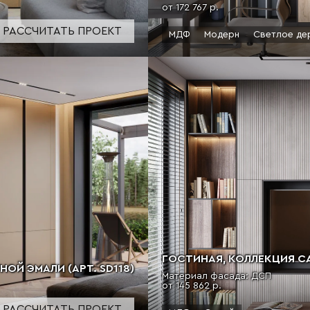
от 172 767 р.
РАССЧИТАТЬ ПРОЕКТ
МДФ
Модерн
Светлое де
ГОСТИНАЯ, КОЛЛЕКЦИЯ СА
Й ЭМАЛИ (АРТ. SD118)
Материал фасада: ДСП
от 145 862 р.
РАССЧИТАТЬ ПРОЕКТ