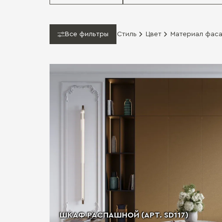
Все фильтры
Стиль
Цвет
Материал фас
ШКАФ РАСПАШНОЙ (АРТ. SD117)