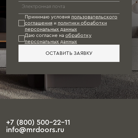
направлениям мебельной моды. В результате
к моменту финишной отделки квартиры
проект Вашей мебели будет готов. Останется
Принимаю условия
пользовательского
лишь произвести точные замеры и оформить
соглашения
и
политики обработки
заказ.
персональных данных
Даю согласие на
обработку
персональных данных
При таком варианте подбор отделочных
материалов (обои, напольное покрытие, цвет
ОСТАВИТЬ ЗАЯВКУ
стен, двери), как правило, осуществляется
непосредственно под мебель.
Единственное пожелание: при посещении
салона иметь план квартиры с
ориентировочными размерами, а также
наличие свободного времени, так как первое
обсуждение порой занимает несколько часов.
+7 (800) 500-22-11
На этапе чистовой отделки дизайнер
info@mrdoors.ru
выезжает на объект и предлагает вариант,