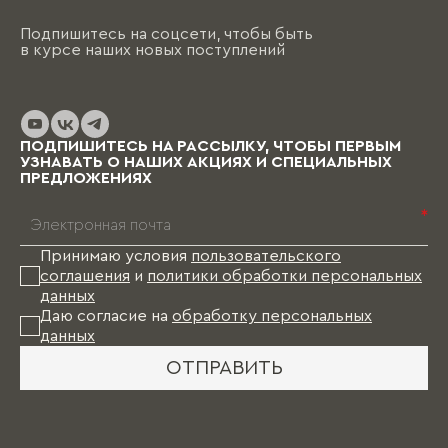
ориентируясь на уже имеющиеся обои, цвета
стен, напольные покрытия и т.д. При этом
Подпишитесь на соцсети, чтобы быть
необходимо помнить, что на отрисовку,
в курсе наших новых поступлений
обсуждение и согласование проекта и на
изготовление изделий уходит от пары недель
до нескольких месяцев (в зависимости от
выбранных материалов и коллекции), и какое-
то время Вам в этом случае придется пожить
ПОДПИШИТЕСЬ НА РАССЫЛКУ, ЧТОБЫ ПЕРВЫМ
без мебели.
УЗНАВАТЬ О НАШИХ АКЦИЯХ И СПЕЦИАЛЬНЫХ
ПРЕДЛОЖЕНИЯХ
*
Принимаю условия
пользовательского
соглашения
и
политики обработки персональных
данных
Даю согласие на
обработку персональных
данных
ОТПРАВИТЬ