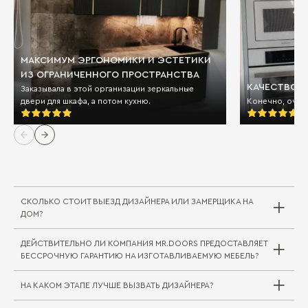
МАКСИМУМ ЭРГОНОМИКИ И ЭСТЕТИКИ
ИЗ ОГРАНИЧЕННОГО ПРОСТРАНСТВА
КАЧЕСТВО И
Заказывала в этой организации зеркальные
двери для шкафа, а потом кухню.
Конечно, очен
СКОЛЬКО СТОИТ ВЫЕЗД ДИЗАЙНЕРА ИЛИ ЗАМЕРЩИКА НА
ДОМ?
ДЕЙСТВИТЕЛЬНО ЛИ КОМПАНИЯ MR.DOORS ПРЕДОСТАВЛЯЕТ
Выезд дизайнера/замерщика в компании
БЕССРОЧНУЮ ГАРАНТИЮ НА ИЗГОТАВЛИВАЕМУЮ МЕБЕЛЬ?
Mr.Doors бесплатный. В редких случаях, когда
требуется выехать на отдаленное расстояние
НА КАКОМ ЭТАПЕ ЛУЧШЕ ВЫЗВАТЬ ДИЗАЙНЕРА?
за пределы города или в другой город/
регион, может взиматься плата за проезд