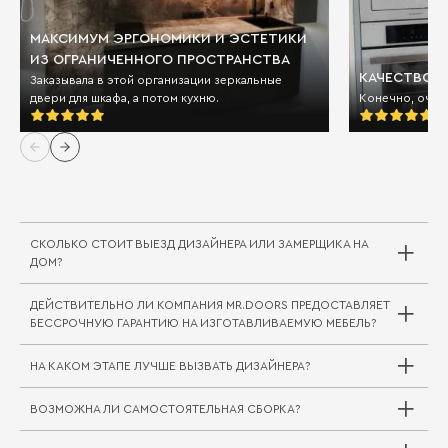
МАКСИМУМ ЭРГОНОМИКИ И ЭСТЕТИКИ
ИЗ ОГРАНИЧЕННОГО ПРОСТРАНСТВА
КАЧЕСТВО И
Заказывала в этой организации зеркальные
двери для шкафа, а потом кухню.
Конечно, очен
СКОЛЬКО СТОИТ ВЫЕЗД ДИЗАЙНЕРА ИЛИ ЗАМЕРЩИКА НА
ДОМ?
ДЕЙСТВИТЕЛЬНО ЛИ КОМПАНИЯ MR.DOORS ПРЕДОСТАВЛЯЕТ
Выезд дизайнера/замерщика в компании
БЕССРОЧНУЮ ГАРАНТИЮ НА ИЗГОТАВЛИВАЕМУЮ МЕБЕЛЬ?
Mr.Doors бесплатный. В редких случаях, когда
требуется выехать на отдаленное расстояние
НА КАКОМ ЭТАПЕ ЛУЧШЕ ВЫЗВАТЬ ДИЗАЙНЕРА?
за пределы города или в другой город/
регион, может взиматься плата за проезд
ВОЗМОЖНА ЛИ САМОСТОЯТЕЛЬНАЯ СБОРКА?
специалиста. Сама услуга замера при этом
Совершенно верно. На мебельные комплекты
бесплатна.
для жилой и кухонной зоны Mr.Doors