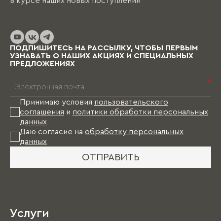
в курсе наших новых поступлений
обсуждение и согласование проекта и на
изготовление изделий уходит от пары недель
до нескольких месяцев (в зависимости от
выбранных материалов и коллекции), и какое-
то время Вам в этом случае придется пожить
ПОДПИШИТЕСЬ НА РАССЫЛКУ, ЧТОБЫ ПЕРВЫМ
без мебели.
УЗНАВАТЬ О НАШИХ АКЦИЯХ И СПЕЦИАЛЬНЫХ
ПРЕДЛОЖЕНИЯХ
*
Принимаю условия
пользовательского
соглашения
и
политики обработки персональных
данных
Даю согласие на
обработку персональных
данных
ОТПРАВИТЬ
Услуги