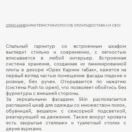
ОПИСАНИЕ
ХАРАКТЕРИСТИКИ
СПОСОБ ОПЛАТЫ
ДОСТАВКА И СБОРКА
ГА
Спальный гарнитур со встроенным шкафом
Ма
Д
выглядит стильно и современно, с лёгкостью
вписывается в любой интерьер. Встроенная
Де
П
система хранения, созданная из ламинированной
Зе
плиты в декоре «Орех Карини табак», кажется на
первый взгляд частью помещения: фасады гладкие и
ровные, без ручек. Открываются по нажатию
(система Push to open), что позволяет обойтись без
фурнитуры с внешней стороны.
За зеркальными фасадами Skin располагается
распашной шкаф для одежды со множеством полок,
обувницей, вешалом с сенсорной подсветкой,
реагирующей на движение. Также вокруг кровати
Бо
есть закрытые стеллажи и туалетный столик с
двумя ящиками.