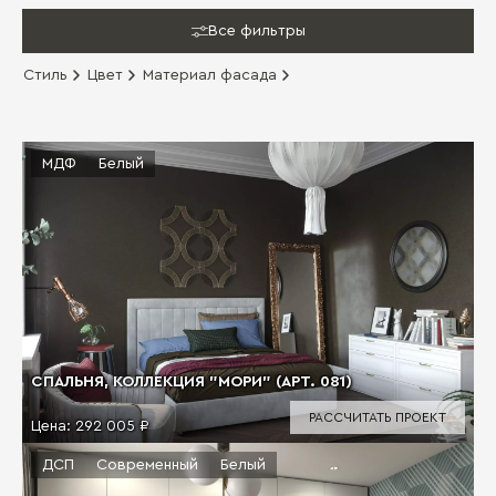
Все фильтры
Стиль
Цвет
Материал фасада
МДФ
Белый
СПАЛЬНЯ, КОЛЛЕКЦИЯ "МОРИ" (АРТ. 081)
РАССЧИТАТЬ ПРОЕКТ
Цена:
292 005 ₽
ДСП
Современный
Белый