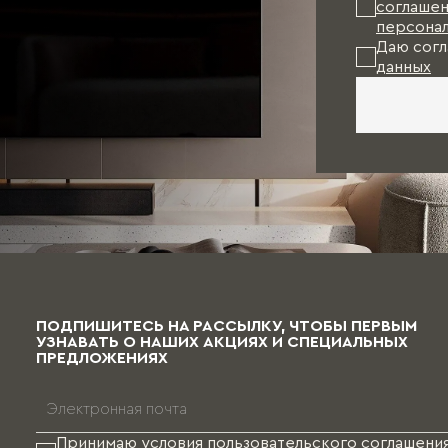
льких месяцев (в зависимости от выбранных материалов 
соглашен
.
персонал
Даю согл
данных
ПОДПИШИТЕСЬ НА РАССЫЛКУ, ЧТОБЫ ПЕРВЫМ
УЗНАВАТЬ О НАШИХ АКЦИЯХ И СПЕЦИАЛЬНЫХ
ПРЕДЛОЖЕНИЯХ
Принимаю условия
пользовательского соглашени