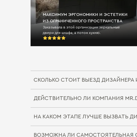
МАКСИМУМ ЭРГОНОМИКИ И ЭСТЕТИКИ
ИЗ ОГРАНИЧЕННОГО ПРОСТРАНСТВА
Заказывала в этой организации зеркальные
двери для шкафа, а потом кухню.
СКОЛЬКО СТОИТ ВЫЕЗД ДИЗАЙНЕРА 
ДЕЙСТВИТЕЛЬНО ЛИ КОМПАНИЯ MR.
Выезд дизайнера/замерщика в компании M
пределы города или в другой город/реги
НА КАКОМ ЭТАПЕ ЛУЧШЕ ВЫЗВАТЬ Д
Совершенно верно. На мебельные компле
ВОЗМОЖНА ЛИ САМОСТОЯТЕЛЬНАЯ 
этом вы можете прочитать
здесь