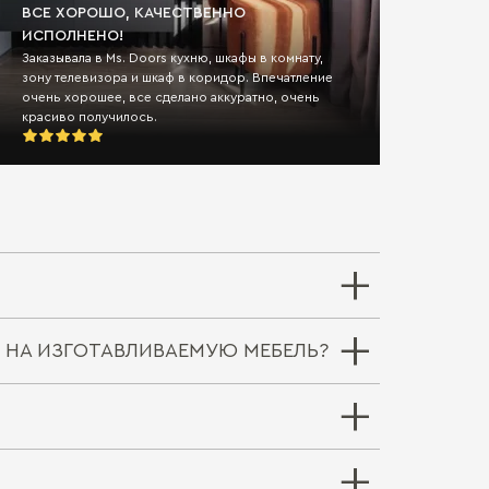
ВСЕ ХОРОШО, КАЧЕСТВЕННО
ИСПОЛНЕНО!
ОЧЕР
Заказывала в Ms. Doors кухню, шкафы в комнату,
ПОЯВ
зону телевизора и шкаф в коридор. Впечатление
очень хорошее, все сделано аккуратно, очень
Ребено
красиво получилось.
будем 
 НА ИЗГОТАВЛИВАЕМУЮ МЕБЕЛЬ?
 выехать на отдаленное расстояние за
 услуга замера при этом бесплатна.
ся бессрочная гарантия. Подробнее об