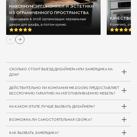
МАКСИМУМ ЭРГОНОМИКИ И ЭСТЕТИКИ
ИЗ ОГРАНИЧЕННОГО ПРОСТРАНСТВА
КАЧЕСТВО И
Заказывала в этой организации зеркальные
двери для шкафа, а потом кухню.
Конечно, очен
СКОЛЬКО СТОИТ ВЫЕЗД ДИЗАЙНЕРА ИЛИ ЗАМЕРЩИКА НА
ДОМ?
ДЕЙСТВИТЕЛЬНО ЛИ КОМПАНИЯ MR.DOORS ПРЕДОСТАВЛЯЕТ
Выезд дизайнера/замерщика в компании
БЕССРОЧНУЮ ГАРАНТИЮ НА ИЗГОТАВЛИВАЕМУЮ МЕБЕЛЬ?
Mr.Doors бесплатный. В редких случаях, когда
требуется выехать на отдаленное расстояние
НА КАКОМ ЭТАПЕ ЛУЧШЕ ВЫЗВАТЬ ДИЗАЙНЕРА?
за пределы города или в другой город/
регион, может взиматься плата за проезд
ВОЗМОЖНА ЛИ САМОСТОЯТЕЛЬНАЯ СБОРКА?
специалиста. Сама услуга замера при этом
Совершенно верно. На мебельные комплекты
бесплатна.
для жилой и кухонной зоны Mr.Doors
предоставляется бессрочная гарантия.
КАК ВЫЗВАТЬ ЗАМЕРЩИКА?
Вызвать дизайнера можно на любом этапе
Самостоятельная сборка (как и доставка) не