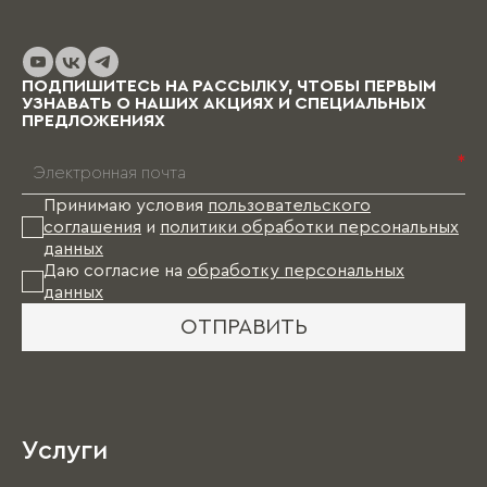
изготовление изделий уходит от пары недель
до нескольких месяцев (в зависимости от
выбранных материалов и коллекции), и какое-
то время Вам в этом случае придется пожить
ПОДПИШИТЕСЬ НА РАССЫЛКУ, ЧТОБЫ ПЕРВЫМ
без мебели.
УЗНАВАТЬ О НАШИХ АКЦИЯХ И СПЕЦИАЛЬНЫХ
ПРЕДЛОЖЕНИЯХ
*
Принимаю условия
пользовательского
соглашения
и
политики обработки персональных
данных
Даю согласие на
обработку персональных
данных
ОТПРАВИТЬ
Услуги