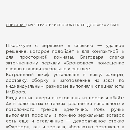
ОПИСАНИЕ
ХАРАКТЕРИСТИКИ
СПОСОБ ОПЛАТЫ
ДОСТАВКА И СБОРКА
ГА
Шкаф-купе с зеркалом в спальню — удачное
Вс
Д
решение, которое подойдёт и для компактной, и
для просторной комнаты. Благодаря слегка
Де
П
затемнённому зеркалу «Бронзовое» помещение
словно становится больше и светлее.
Встроенный шкаф установлен в нишу: замеры,
доставку, сборку и изготовление на заказ по
индивидуальным размерам выполняли специалисты
Mr.Doors.
Раздвижные двери изготовлены из профиля «Лайт-
А» в золотистых оттенках, расцветка напольного и
потолочного треков идентична. Роль ручки
выполняет профиль, а помимо зеркальных вставок
Бо
есть ещё и стеклянные — декоративное стекло
«Фарфор», как и зеркала, абсолютно безопасно в