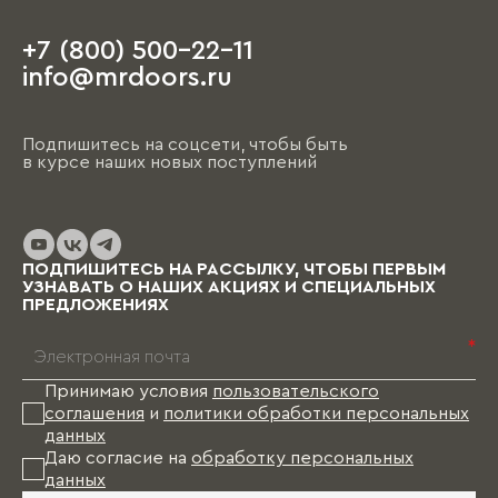
+7 (800) 500-22-11
На этапе чистовой отделки дизайнер
info@mrdoors.ru
выезжает на объект и предлагает вариант,
ориентируясь на уже имеющиеся обои, цвета
стен, напольные покрытия и т.д. При этом
Подпишитесь на соцсети, чтобы быть
необходимо помнить, что на отрисовку,
в курсе наших новых поступлений
обсуждение и согласование проекта и на
изготовление изделий уходит от пары недель
до нескольких месяцев (в зависимости от
выбранных материалов и коллекции), и какое-
то время Вам в этом случае придется пожить
ПОДПИШИТЕСЬ НА РАССЫЛКУ, ЧТОБЫ ПЕРВЫМ
без мебели.
УЗНАВАТЬ О НАШИХ АКЦИЯХ И СПЕЦИАЛЬНЫХ
ПРЕДЛОЖЕНИЯХ
*
Принимаю условия
пользовательского
соглашения
и
политики обработки персональных
данных
Даю согласие на
обработку персональных
данных