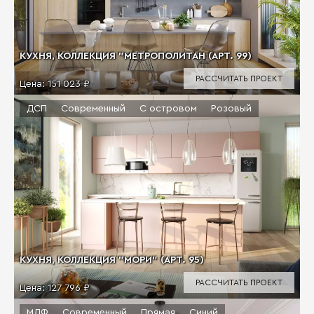
КУХНЯ, КОЛЛЕКЦИЯ "МЕТРОПОЛИТАН (АРТ. 99)
РАССЧИТАТЬ ПРОЕКТ
Цена:
151 023 ₽
ДСП
Современный
С островом
Розовый
КУХНЯ, КОЛЛЕКЦИЯ "МОРИ" (АРТ. 95)
РАССЧИТАТЬ ПРОЕКТ
Цена:
127 796 ₽
МДФ
Современный
Прямая
Синий