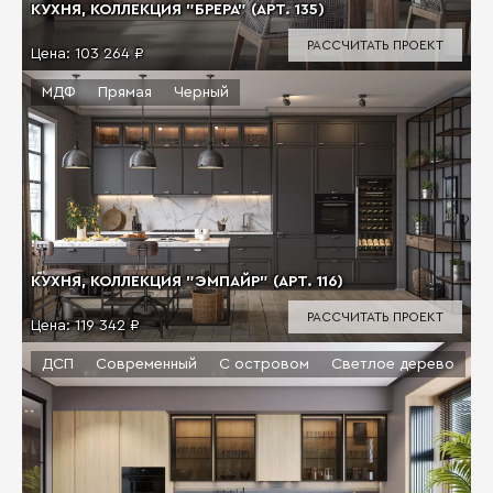
КУХНЯ, КОЛЛЕКЦИЯ "БРЕРА" (АРТ. 135)
РАССЧИТАТЬ ПРОЕКТ
Цена:
103 264 ₽
МДФ
Прямая
Черный
КУХНЯ, КОЛЛЕКЦИЯ "ЭМПАЙР" (АРТ. 116)
РАССЧИТАТЬ ПРОЕКТ
Цена:
119 342 ₽
ДСП
Современный
С островом
Светлое дерево