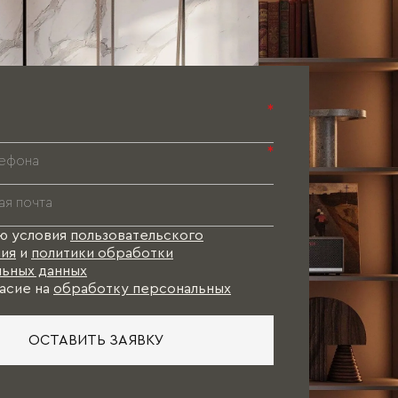
Паспорт 
Паспорт 
Паспорт 
*
*
ю условия
пользовательского
ия
и
политики обработки
ьных данных
асие на
обработку персональных
ОСТАВИТЬ ЗАЯВКУ