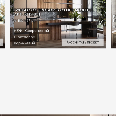
КУХНЯ С ОСТРОВОМ В СТИЛЕ МОДЕРН
(АРТ. KIT435)
К
К
от 180 467 р.
о
МДФ
Современный
С островом
РАССЧИТАТЬ ПРОЕКТ
Коричневый