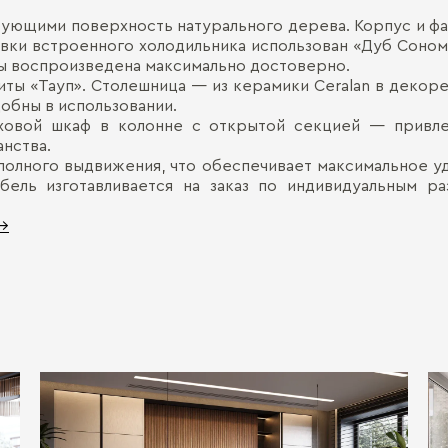
рующими поверхность натурального дерева. Корпус и фа
овки встроенного холодильника использован «Дуб Соном
ны воспроизведена максимально достоверно.
иты «Тауп». Столешница — из керамики Ceralan в декор
добны в использовании.
овой шкаф в колонне с открытой секцией — привле
анства.
лного выдвижения, что обеспечивает максимальное уд
ебель изготавливается на заказ по индивидуальным р
 →