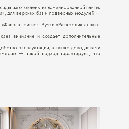
сады изготовлены из ламинированной плиты.
Материал кор
Наличными
а», для верхних баз и подвесных модулей —
ДОСТАВКА 
Онлайн, н
Материал фас
Безналич
е «Фавола григио». Ручки «Раккорди» делают
Воспольз
Столешница:
ПЕРЕЕЗД В
Для нас в
кает внимание и создаёт дополнительные
только со
каждой де
СБОРКА
Мы готовы
обство эксплуатации, а также доводчиками
Хрупкие э
Обычно э
азмерам — такой подход гарантирует, что
позволит 
мебель. Ц
доставля
Сборка о
вашем на
гарантир
Больше прив
особенно
удалённос
стоимост
правило, 
транспорт
монтажа.