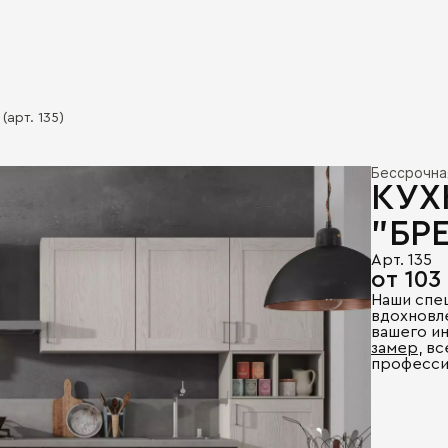
(арт. 135)
Бессрочна
КУХ
"БР
Арт. 135
от 103
Наши спе
вдохновл
вашего и
замер
, в
професси