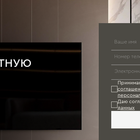
АТНУЮ
Принима
соглашен
персонал
Даю согл
данных