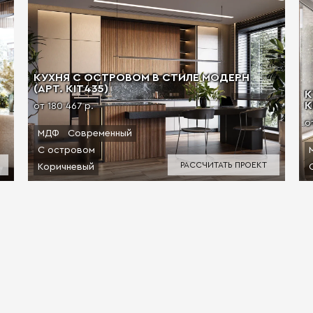
КУХНЯ С ОСТРОВОМ В СТИЛЕ МОДЕРН
(АРТ. KIT435)
К
К
от 180 467 р.
о
МДФ
Современный
С островом
РАССЧИТАТЬ ПРОЕКТ
Коричневый