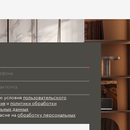
Паспорт 
Паспорт 
Паспорт 
*
*
ю условия
пользовательского
ия
и
политики обработки
ьных данных
асие на
обработку персональных