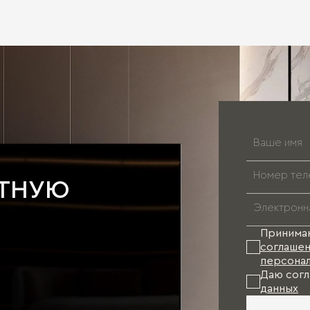
АТНУЮ
Принима
соглашен
персонал
Даю согл
данных