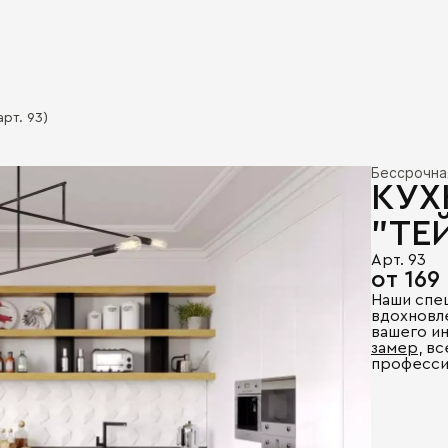
арт. 93)
Бессрочна
КУХ
"ТЕ
Арт. 93
от 169
Наши спе
вдохновл
вашего и
замер
, в
професси