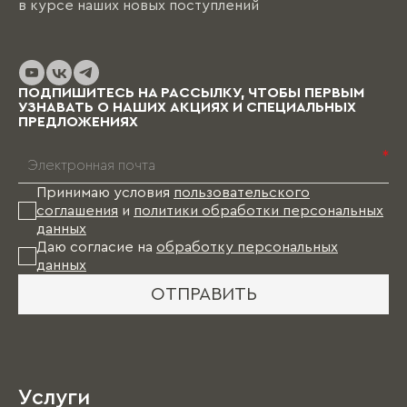
в курсе наших новых поступлений
обсуждение и согласование проекта и на
изготовление изделий уходит от пары недель
до нескольких месяцев (в зависимости от
выбранных материалов и коллекции), и какое-
то время Вам в этом случае придется пожить
ПОДПИШИТЕСЬ НА РАССЫЛКУ, ЧТОБЫ ПЕРВЫМ
без мебели.
УЗНАВАТЬ О НАШИХ АКЦИЯХ И СПЕЦИАЛЬНЫХ
ПРЕДЛОЖЕНИЯХ
*
Принимаю условия
пользовательского
соглашения
и
политики обработки персональных
данных
Даю согласие на
обработку персональных
данных
ОТПРАВИТЬ
Услуги