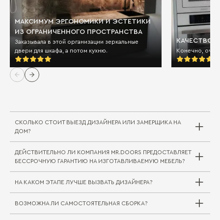
МАКСИМУМ ЭРГОНОМИКИ И ЭСТЕТИКИ
ИЗ ОГРАНИЧЕННОГО ПРОСТРАНСТВА
КАЧЕСТВО И
Заказывала в этой организации зеркальные
двери для шкафа, а потом кухню.
Конечно, очен
СКОЛЬКО СТОИТ ВЫЕЗД ДИЗАЙНЕРА ИЛИ ЗАМЕРЩИКА НА
ДОМ?
ДЕЙСТВИТЕЛЬНО ЛИ КОМПАНИЯ MR.DOORS ПРЕДОСТАВЛЯЕТ
Выезд дизайнера/замерщика в компании
БЕССРОЧНУЮ ГАРАНТИЮ НА ИЗГОТАВЛИВАЕМУЮ МЕБЕЛЬ?
Mr.Doors бесплатный. В редких случаях, когда
требуется выехать на отдаленное расстояние
НА КАКОМ ЭТАПЕ ЛУЧШЕ ВЫЗВАТЬ ДИЗАЙНЕРА?
за пределы города или в другой город/
регион, может взиматься плата за проезд
ВОЗМОЖНА ЛИ САМОСТОЯТЕЛЬНАЯ СБОРКА?
специалиста. Сама услуга замера при этом
Совершенно верно. На мебельные комплекты
бесплатна.
для жилой и кухонной зоны Mr.Doors