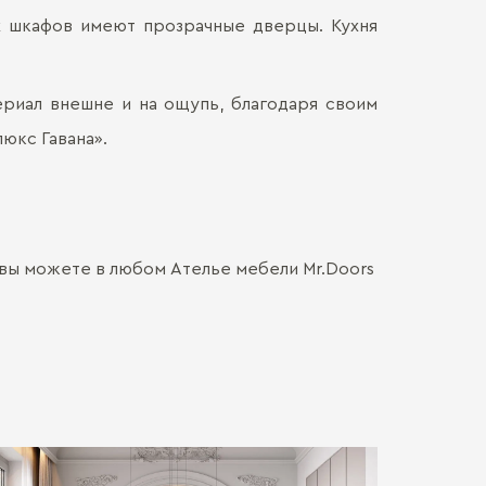
х шкафов имеют прозрачные дверцы. Кухня
Материал кор
Наличными
ДОСТАВКА 
Онлайн, н
Декор корпус
Безналич
Воспольз
ериал внешне и на ощупь, благодаря своим
Столешница:
ПЕРЕЕЗД В
Для нас в
только со
юкс Гавана».
каждой де
СБОРКА
Мы готовы
Хрупкие э
Обычно э
позволит 
мебель. Ц
доставля
Сборка о
вашем на
гарантир
Больше прив
особенно
удалённос
стоимост
 вы можете в любом Ателье мебели Mr.Doors
правило, 
транспорт
монтажа.