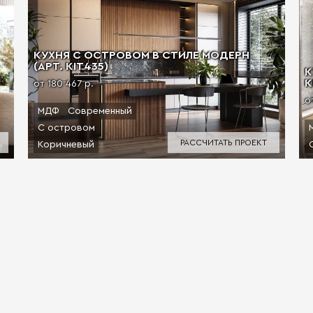
КУХНЯ С ОСТРОВОМ В СТИЛЕ МОДЕРН
(АРТ. KIT435)
К
К
от 180 467 р.
о
МДФ
Современный
С островом
РАССЧИТАТЬ ПРОЕКТ
Коричневый