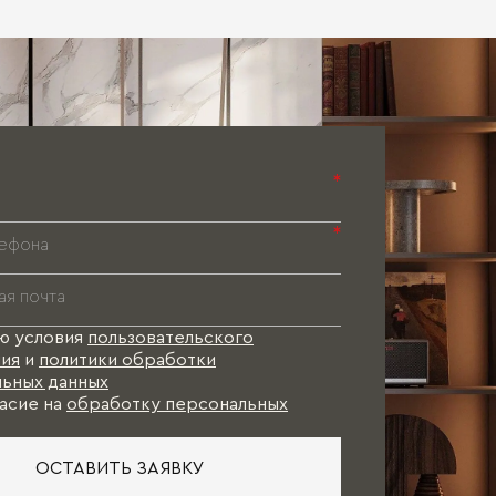
Паспорт 
Паспорт 
Паспорт 
*
*
ю условия
пользовательского
ия
и
политики обработки
ьных данных
асие на
обработку персональных
ОСТАВИТЬ ЗАЯВКУ