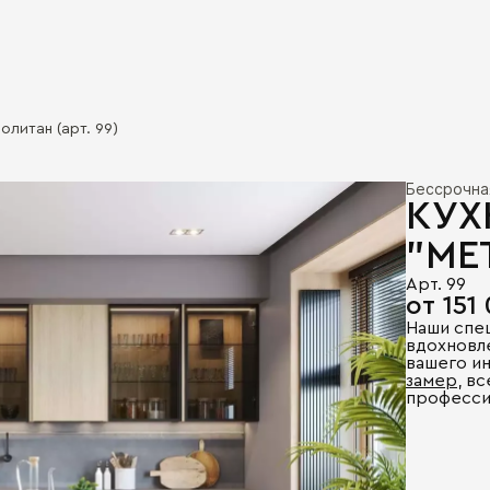
олитан (арт. 99)
Бессрочна
КУХ
"МЕ
Арт. 99
от 151
Наши спе
вдохновл
вашего и
замер
, в
професси