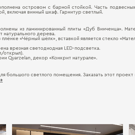
Дополнена островом с барной стойкой. Часть подвесны
й, включая винный шкаф. Гарнитур светлый.
олнены из ламинированный плиты «Дуб Винченца». Мат
от натурального дерева.
 плёнке «Чёрный шёлк», вставкой является стекло «Мател
оена врезная светодиодная LED-подсветка.
л/открыл).
ии Quarzelan, декор «Конкрит натурале».
для большого светлого помещения. Заказать этот проект
 →