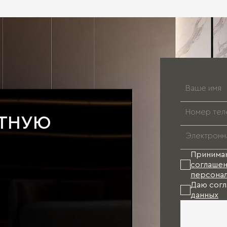
АТНУЮ
Принима
соглашен
персонал
Даю согл
данных