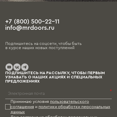
наличие свободного времени, так как первое
обсуждение порой занимает несколько часов.
+7 (800) 500-22-11
На этапе чистовой отделки дизайнер
info@mrdoors.ru
выезжает на объект и предлагает вариант,
ориентируясь на уже имеющиеся обои, цвета
стен, напольные покрытия и т.д. При этом
Подпишитесь на соцсети, чтобы быть
необходимо помнить, что на отрисовку,
в курсе наших новых поступлений
обсуждение и согласование проекта и на
изготовление изделий уходит от пары недель
до нескольких месяцев (в зависимости от
выбранных материалов и коллекции), и какое-
то время Вам в этом случае придется пожить
ПОДПИШИТЕСЬ НА РАССЫЛКУ, ЧТОБЫ ПЕРВЫМ
без мебели.
УЗНАВАТЬ О НАШИХ АКЦИЯХ И СПЕЦИАЛЬНЫХ
ПРЕДЛОЖЕНИЯХ
*
Принимаю условия
пользовательского
соглашения
и
политики обработки персональных
данных