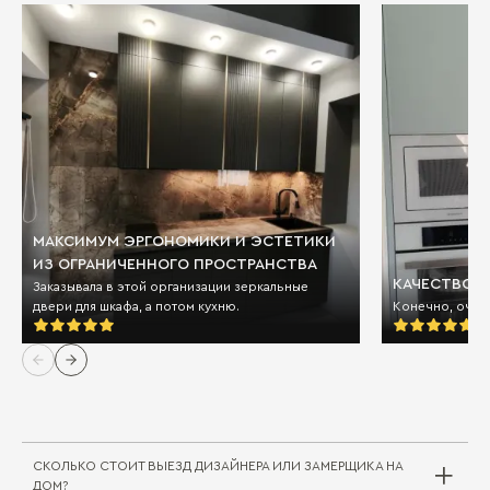
МАКСИМУМ ЭРГОНОМИКИ И ЭСТЕТИКИ
ИЗ ОГРАНИЧЕННОГО ПРОСТРАНСТВА
КАЧЕСТВО И
Заказывала в этой организации зеркальные
двери для шкафа, а потом кухню.
Конечно, очен
СКОЛЬКО СТОИТ ВЫЕЗД ДИЗАЙНЕРА ИЛИ ЗАМЕРЩИКА НА
ДОМ?