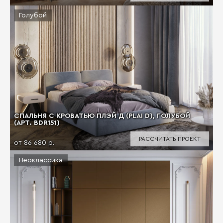
Голубой
СПАЛЬНЯ С КРОВАТЬЮ ПЛЭЙ Д (PLAI D), ГОЛУБОЙ
(АРТ. BDR151)
РАССЧИТАТЬ ПРОЕКТ
от 86 680 р.
Неоклассика