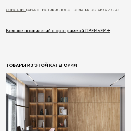
ОПИСАНИЕ
ХАРАКТЕРИСТИКИ
СПОСОБ ОПЛАТЫ
ДОСТАВКА И СБОРКА
ГА
Больше привилегий с программой ПРЕМЬЕР →
Ма
Д
де
ко
П
Ма
От
ТОВАРЫ ИЗ ЭТОЙ КАТЕГОРИИ
Бо