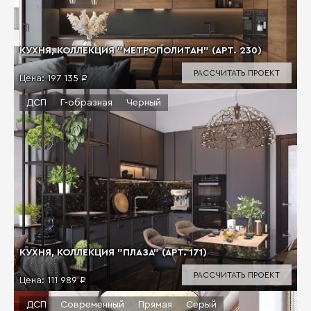
КУХНЯ, КОЛЛЕКЦИЯ "МЕТРОПОЛИТАН" (АРТ. 230)
РАССЧИТАТЬ ПРОЕКТ
Цена:
197 135 ₽
ДСП
Г-образная
Черный
КУХНЯ, КОЛЛЕКЦИЯ "ПЛАЗА" (АРТ. 171)
РАССЧИТАТЬ ПРОЕКТ
Цена:
111 989 ₽
ДСП
Современный
Прямая
Серый