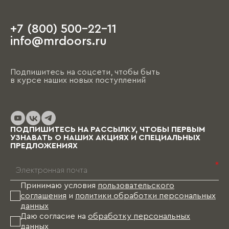
обсуждение порой занимает несколько часов.
+7 (800) 500-22-11
На этапе чистовой отделки дизайнер
info@mrdoors.ru
выезжает на объект и предлагает вариант,
ориентируясь на уже имеющиеся обои, цвета
стен, напольные покрытия и т.д. При этом
Подпишитесь на соцсети, чтобы быть
необходимо помнить, что на отрисовку,
в курсе наших новых поступлений
обсуждение и согласование проекта и на
изготовление изделий уходит от пары недель
до нескольких месяцев (в зависимости от
выбранных материалов и коллекции), и какое-
то время Вам в этом случае придется пожить
ПОДПИШИТЕСЬ НА РАССЫЛКУ, ЧТОБЫ ПЕРВЫМ
без мебели.
УЗНАВАТЬ О НАШИХ АКЦИЯХ И СПЕЦИАЛЬНЫХ
ПРЕДЛОЖЕНИЯХ
*
Принимаю условия
пользовательского
соглашения
и
политики обработки персональных
данных
Даю согласие на
обработку персональных
данных