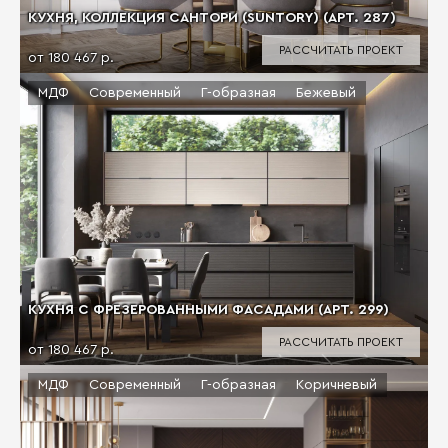
КУХНЯ, КОЛЛЕКЦИЯ САНТОРИ (SUNTORY) (АРТ. 287)
РАССЧИТАТЬ ПРОЕКТ
от 180 467 р.
МДФ
Современный
Г-образная
Бежевый
КУХНЯ С ФРЕЗЕРОВАННЫМИ ФАСАДАМИ (АРТ. 299)
РАССЧИТАТЬ ПРОЕКТ
от 180 467 р.
МДФ
Современный
Г-образная
Коричневый