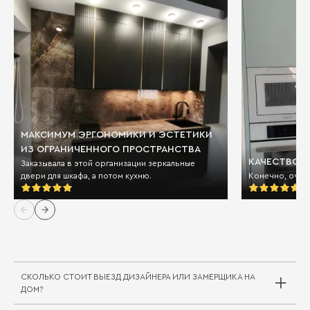
МАКСИМУМ ЭРГОНОМИКИ И ЭСТЕТИКИ
ИЗ ОГРАНИЧЕННОГО ПРОСТРАНСТВА
КАЧЕСТВО И
Заказывала в этой организации зеркальные
двери для шкафа, а потом кухню.
Конечно, очен
СКОЛЬКО СТОИТ ВЫЕЗД ДИЗАЙНЕРА ИЛИ ЗАМЕРЩИКА НА
ДОМ?