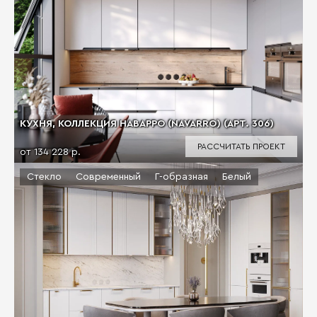
КУХНЯ, КОЛЛЕКЦИЯ НАВАРРО (NAVARRO) (АРТ. 306)
РАССЧИТАТЬ ПРОЕКТ
от 134 228 р.
Стекло
Современный
Г-образная
Белый