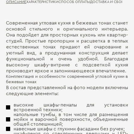
ОПИСАНИЕ
ХАРАКТЕРИСТИКИ
СПОСОБ ОПЛАТЫ
ДОСТАВКА И СБОРКА
ГА
Современная угловая кухня в бежевых тонах станет
Ма
Д
основой стильного и оригинального интерьера.
Она подойдет для просторных кухонь или квартир-
Де
П
студий. Простые пропорции и расцветка в теплых
Ти
естественных тонах придают ей очарование и
де
уютный вид, а продуманная конструкция делает
функциональной и очень удобной. Благодаря
Ст
высокому шкафу-витрине с подсветкой кухня
производит яркое и запоминающееся впечатление.
Ст
Комплектация и особенности современной угловой кухни в
бежевых тонах
Фу
В состав представленной на фото модели включены
следующие элементы:
Бо
высокие шкафы-пеналы для установки
встроенной техники;
напольные тумбы, в том числе для размещения
мойки и варочной поверхности, объединенные
общей столешницей;
навесные шкафы с глухими фасадами без ручек;
шкаф-пенал со стеклянными дверцами и LED-