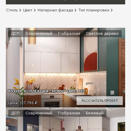
Стиль
Цвет
Материал фасада
Тип планировки
ДСП
Современный
Г-образная
Светлое дерево
КУХНЯ, КОЛЛЕКЦИЯ "МОРИ" (АРТ. 162)
РАССЧИТАТЬ ПРОЕКТ
Цена:
127 796 ₽
ДСП
Современный
Г-образная
Бежевый