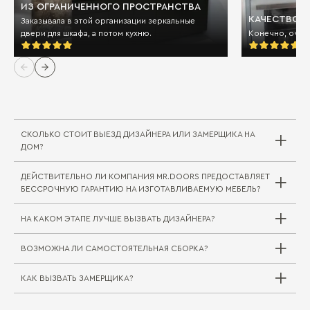
ИЗ ОГРАНИЧЕННОГО ПРОСТРАНСТВА
КАЧЕСТВО И
Заказывала в этой организации зеркальные
двери для шкафа, а потом кухню.
Конечно, очен
СКОЛЬКО СТОИТ ВЫЕЗД ДИЗАЙНЕРА ИЛИ ЗАМЕРЩИКА НА
ДОМ?
ДЕЙСТВИТЕЛЬНО ЛИ КОМПАНИЯ MR.DOORS ПРЕДОСТАВЛЯЕТ
Выезд дизайнера/замерщика в компании
БЕССРОЧНУЮ ГАРАНТИЮ НА ИЗГОТАВЛИВАЕМУЮ МЕБЕЛЬ?
Mr.Doors бесплатный. В редких случаях, когда
требуется выехать на отдаленное расстояние
НА КАКОМ ЭТАПЕ ЛУЧШЕ ВЫЗВАТЬ ДИЗАЙНЕРА?
за пределы города или в другой город/
регион, может взиматься плата за проезд
ВОЗМОЖНА ЛИ САМОСТОЯТЕЛЬНАЯ СБОРКА?
специалиста. Сама услуга замера при этом
Совершенно верно. На мебельные комплекты
бесплатна.
для жилой и кухонной зоны Mr.Doors
предоставляется бессрочная гарантия.
КАК ВЫЗВАТЬ ЗАМЕРЩИКА?
Вызвать дизайнера можно на любом этапе
Самостоятельная сборка (как и доставка) не
Подробнее об этом вы можете прочитать
строительных работ, но следует учитывать
практикуется, так как в таком случае
здесь
следующие моменты: