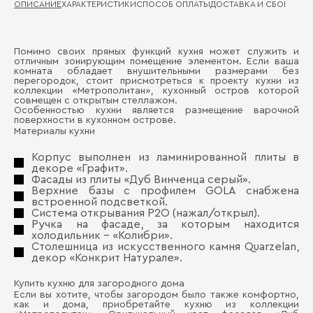
ОПИСАНИЕ
ХАРАКТЕРИСТИКИ
СПОСОБ ОПЛАТЫ
ДОСТАВКА И СБОРКА
ГА
Помимо своих прямых функций кухня может служить и
Ма
отличным зонирующим помещение элементом. Если ваша
Д
комната обладает внушительными размерами без
перегородок, стоит присмотреться к проекту кухни из
Де
коллекции «Метрополитан», кухонный остров которой
П
совмещен с открытым стеллажом.
Ст
Особенностью кухни является размещение варочной
поверхности в кухонном острове.
Материалы кухни
Корпус выполнен из ламинированной плиты в
декоре «Графит».
Фасады из плиты «Дуб Винченца серый».
Верхние базы с профилем GOLA снабжена
встроенной подсветкой.
Система открывания P2O (нажал/открыл).
Бо
Ручка на фасаде, за которым находится
холодильник – «Колибри».
Столешница из искусственного камня Quarzelan,
декор «Конкрит Натурале».
Купить кухню для загородного дома
Если вы хотите, чтобы загородом было также комфортно,
как и дома, приобретайте кухню из коллекции