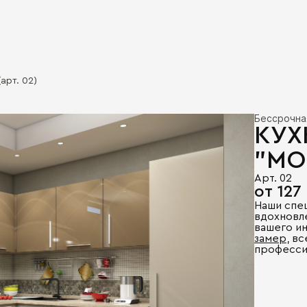
арт. 02)
Бессрочна
КУХ
"МО
Арт. 02
от 127
Наши спе
вдохновл
вашего и
замер
, в
професси