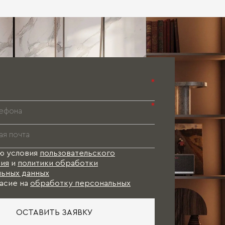
Паспорт 
Паспорт 
Паспорт 
*
*
ю условия
пользовательского
ия
и
политики обработки
ьных данных
асие на
обработку персональных
ОСТАВИТЬ ЗАЯВКУ