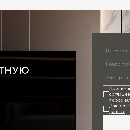
АТНУЮ
Принима
соглашен
персонал
Даю согл
данных