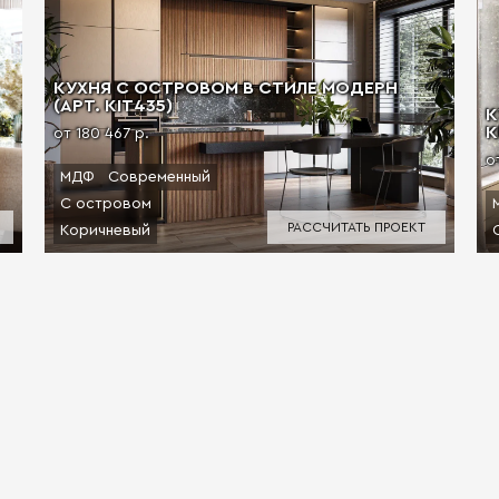
КУХНЯ С ОСТРОВОМ В СТИЛЕ МОДЕРН
(АРТ. KIT435)
К
К
от 180 467 р.
о
МДФ
Современный
С островом
РАССЧИТАТЬ ПРОЕКТ
Коричневый