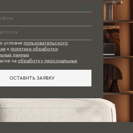
Паспорт 
*
Паспорт 
*
Паспорт 
ю условия
пользовательского
ия
и
политики обработки
ьных данных
асие на
обработку персональных
ОСТАВИТЬ ЗАЯВКУ