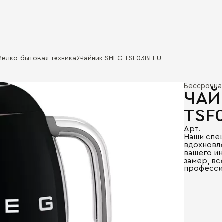
Мелко-бытовая техника
Чайник SMEG TSF03BLEU
Бессрочна
ЧАЙ
TSF
Арт.
Наши спе
вдохновл
вашего и
замер
, в
професси