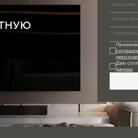
АТНУЮ
Принима
соглашен
персонал
Даю согл
данных