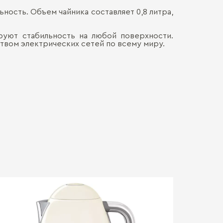
ность. Объем чайника составляет 0,8 литра,
Мощность, кВ
Наличными
ДОСТАВКА 
Онлайн, н
Внешние габа
руют стабильность на любой поверхности.
Безналич
ством электрических сетей по всему миру.
Воспольз
Цвет:
ПЕРЕЕЗД В
Для нас в
только со
каждой де
СБОРКА
Мы готовы
Хрупкие э
Обычно э
позволит 
мебель. Ц
доставля
Сборка о
вашем на
гарантир
Больше прив
особенно
удалённос
стоимост
правило, 
транспорт
монтажа.