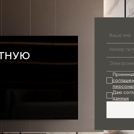
АТНУЮ
Принима
соглашен
персонал
Даю согл
данных