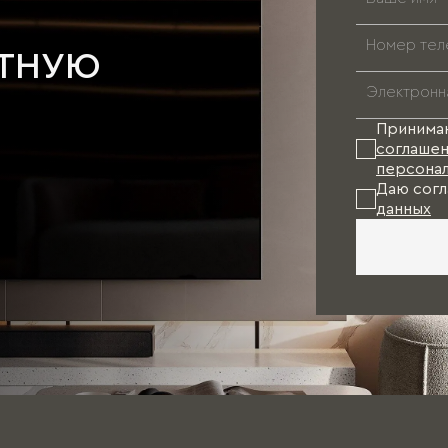
АТНУЮ
Принима
соглашен
персонал
Даю согл
данных