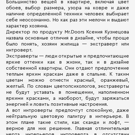
Большинство вещей в квартире, включая цвет
обоев, выбор размера, узора на ковре и даже
наличие определённой техники человек выбирает
себе неосознанно. Но как раз эти мелочи и выдают
характер хозяина.
Директор по продукту Mr.Doors Ксения Кузнецова
назвала основные отличия в дизайне, чтобы проще
было понять, хозяин жилища — экстраверт или
интроверт.
Экстраверты — люди открытые и предпочитающие
яркие оттенки как в жизни, так и в дизайне
собственной квартиры. Они отдают предпочтение
теплым ярким краскам даже в спальне. К таким
цветам можно отнести красный, оранжевый,
желтый. По словам цветопсихологов, экстраверты
не будут уставать в помещении, наполненном
яркими красками, а наоборот, будут заряжаться
энергией и ловить позитивные настроения.
А вот интроверты предпочтут спокойную, даже
нейтральную цветовую палитру в интерьере. В
этом плане такие стили, как сканди и лофт, —
верное для них решение. Главная отличительная
черта интерьеров интроверта в отсутствии