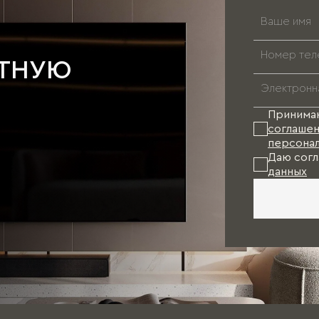
АТНУЮ
Принима
соглашен
персонал
Даю согл
данных