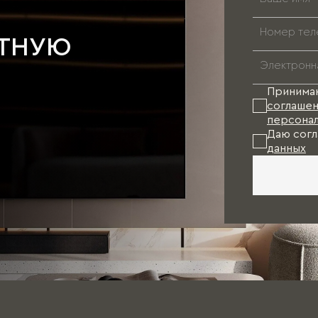
АТНУЮ
Принима
соглашен
персонал
Даю согл
данных