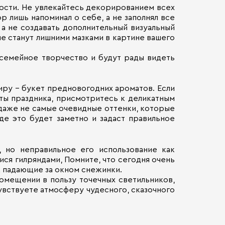
ости. Не увлекайтесь декорированием всех
р лишь напоминал о себе, а не заполнял все
 а не создавать дополнительный визуальный
ие станут лишними мазками в картине вашего
 семейное творчество и будут рады видеть
тиру – букет предновогодних ароматов. Если
нты праздника, присмотритесь к деликатным
 даже не самые очевидные оттенки, которые
де это будет заметно и задаст правильное
 но неправильное его использование как
ся гилряндами, Помните, что сегодня очень
к падающие за окном снежинки.
омещении в пользу точечных светильников,
чувствуете атмосферу чудесного, сказочного