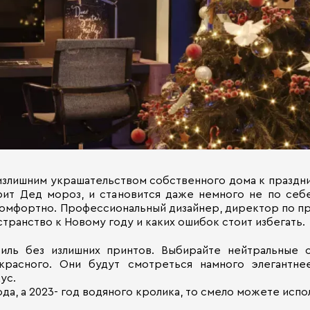
 излишним украшательством собственного дома к праздн
трит Дед мороз, и становится даже немного не по себ
 комфортно. Профессиональный дизайнер, директор по пр
транство к Новому году и каких ошибок стоит избегать.
ль без излишних принтов. Выбирайте нейтральные с
, красного. Они будут смотреться намного элегантн
ус.
да, а 2023- год водяного кролика, то смело можете испо