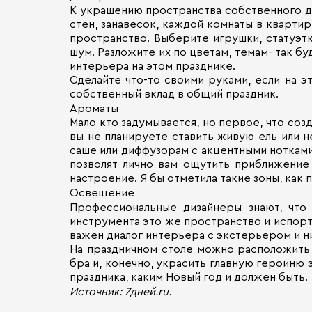
К украшению пространства собственного д
стен, занавесок, каждой комнаты в квартир
пространство. Выберите игрушки, статуэтк
шум. Разложите их по цветам, темам- так б
интерьера на этом празднике.
Сделайте что-то своими руками, если на 
собственный вклад в общий праздник.
Ароматы
Мало кто задумывается, но первое, что соз
вы не планируете ставить живую ель или н
саше или диффузорам с акцентными нотками
позволят лично вам ощутить приближение 
настроение. Я бы отметила такие зоны, как 
Освещение
Профессиональные дизайнеры знают, что
инструмента это же пространство и испорт
важен диалог интерьера с экстерьером и н
На праздничном столе можно расположить 
бра и, конечно, украсить главную героиню 
праздника, каким Новый год и должен быть.
Источник: 7дней.ru.