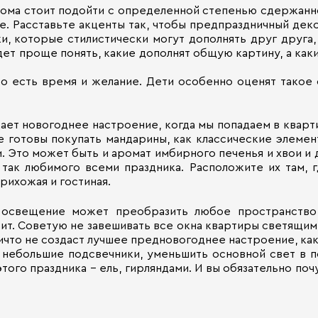
ома стоит подойти с определенной степенью сдержанн
е. Расставьте акценты так, чтобы предпраздничный деко
и, которые стилистически могут дополнять друг друга,
удет проще понять, какие дополнят общую картину, а как
это есть время и желание. Дети особенно оценят такое
дает новогоднее настроение, когда мы попадаем в квар
е готовы покупать мандарины, как классические элеме
. Это может быть и аромат имбирного печенья и хвои и
так любимого всеми праздника. Расположите их там, г
прихожая и гостиная.
 освещение может преобразить любое пространство,
ит. Советую не завешивать все окна квартиры светящими
ичто не создаст лучшее предновогоднее настроение, ка
небольшие подсвечники, уменьшить основной свет в п
этого праздника - ель, гирляндами. И вы обязательно по