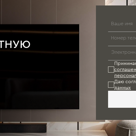
АТНУЮ
Принима
соглашен
персонал
Даю согл
данных