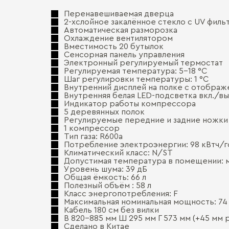
Перенавешиваемая дверца
2-хслойное закалённое стекло с UV филь
Автоматическая разморозка
Охлаждение вентилятором
Вместимость 20 бутылок
Сенсорная панель управления
Электронный регулируемый термостат
Регулируемая температура: 5-18 °С
Шаг регулировки температуры: 1 °С
Внутренний дисплей на полке с отобра
Внутренняя белая LED-подсветка вкл./в
Индикатор работы компрессора
5 деревянных полок
Регулируемые передние и задние ножки
1 компрессор
Тип газа: R600a
Потребление электроэнергии: 98 кВтч/г
Климатический класс: N/ST
Допустимая температура в помещении: ми
Уровень шума: 39 дБ
Общая ёмкость: 66 л
Полезный объём : 58 л
Класс энергопотребления: F
Максимальная номинальная мощность: 74
Кабель 180 см без вилки
В 820-885 мм Ш 295 мм Г 573 мм (+45 мм 
Сделано в Китае