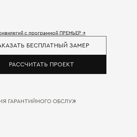
ривилегий с программой ПРЕМЬЕР →
АКАЗАТЬ БЕСПЛАТНЫЙ ЗАМЕР
РАССЧИТАТЬ ПРОЕКТ
ВИЯ ГАРАНТИЙНОГО ОБСЛУЖИВАНИЯ
Высота, мм:
Наличными
ДОСТАВКА 
Онлайн, н
Ширина, мм: