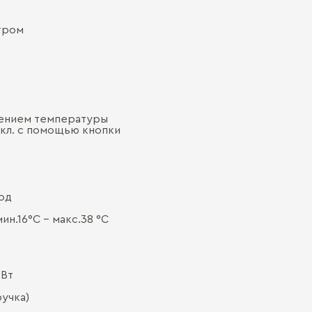
тром
жением температуры
ыкл. с помощью кнопки
од
н.16°С - макс.38 °С
 Вт
ручка)