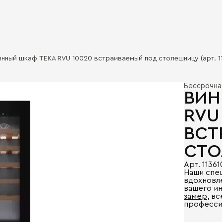
инный шкаф TEKA RVU 10020 встраиваемый под столешницу (арт. 1
Бессрочна
ВИН
RVU
ВСТ
СТ
Арт. 1136
Наши спе
вдохновл
вашего и
замер
, в
професси