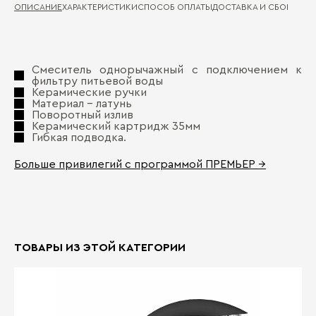
ОПИСАНИЕ
ХАРАКТЕРИСТИКИ
СПОСОБ ОПЛАТЫ
ДОСТАВКА И СБОРКА
ГА
Ма
Д
Смеситель однорычажный с подключением к
фильтру питьевой воды
Цв
Керамические ручки
П
Материал - латунь
Поворотный излив
Керамический картридж 35мм
Гибкая подводка.
Больше привилегий с программой ПРЕМЬЕР →
Бо
ТОВАРЫ ИЗ ЭТОЙ КАТЕГОРИИ