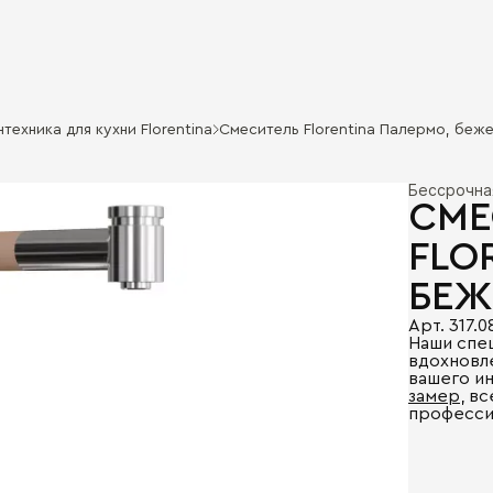
техника для кухни Florentina
Смеситель Florentina Палермо, бежев
Бессрочна
СМЕ
FLO
БЕЖ
Арт. 317.0
Наши спе
вдохновл
вашего и
замер
, в
професси