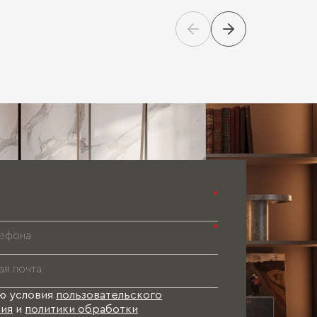
Паспорт 
Паспорт 
Паспорт 
*
*
ю условия
пользовательского
ия
и
политики обработки