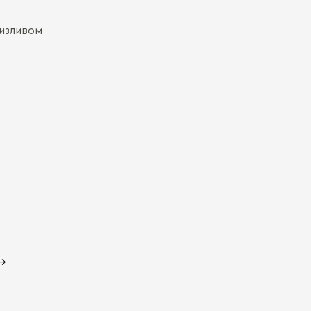
изливом
 →