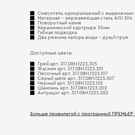
Смеситель однорычажный с выдвижным 
Материал – нержавеющая сталь AISI 304
Поворотный излив
Керамический картридж 35мм
Гибкая подводка
Два режима напора воды – душ/струя.
Доступные цвета:
Грей арт. 317.08H.1223.305
Жасмин арт. 317.08H.1223.201
Песочный арт. 317.08H.1223.107
Серый шёлк арт. 317.08H.1223.307
Черный арт. 317.08H.1223.102
Шампань арт. 317.08H.1223.202
Антрацит арт. 317.08H.1223.302
Больше привилегий с программой ПРЕМЬЕР