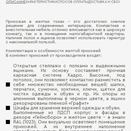
ОПИСАНИЕ
ХАРАКТЕРИСТИКИ
СПОСОБ ОПЛАТЫ
ДОСТАВКА И СБОРКА
ГА
Прихожая в желтых тонах - это достаточно смелое
Ма
решение для современных интерьеров. Компактная и
Д
вместительная мебель отлично вписывается как в широкую
комнату, так и в помещение малогабаритной квартиры.
Де
Наличие полок и ящиков позволяет использовать гарнитур
фа
П
с максимальной пользой.
Комплектация и особенности желтой прихожей
В комплект прихожей от производителя входят:
Открытые стеллажи с полками и выдвижными
ящиками. Их основу составляет прочная
каркасная система Кадро. Высокие, под
потолок, они позволяют компактно разместить в
себе множество необходимых вещей: шапки,
перчатки, сумочки, зонтики, ключи, щётки для
Бо
чистки одежды и обуви и пр. Их опоры из
алюминия выполнены в черном цвете, а ящики
декорированы пленкой «Графит»
Шкафы для хранения верхней одежды и обуви.
Выполненные из ЛДСП корпус и фасады в
декоре «Гейнсборо» и желтом цвете - в эмали
RAL (1023). Они визуально осветляют помещение
прихожей. А их внутреннее наполнение