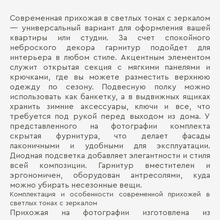
Современная прихожая в светлых тонах с зеркалом
:
Д
― универсальный вариант для оформления вашей
квартиры или студии. За счет спокойного
Ма
П
неброского декора гарнитур подойдет для
Де
интерьера в любом стиле. Акцентным элементом
служит открытая секция с мягкими панелями и
крючками, где вы можете разместить верхнюю
одежду по сезону. Подвесную полку можно
использовать как банкетку, а в выдвижных ящиках
хранить зимние аксессуары, ключи и все, что
требуется под рукой перед выходом из дома. У
представленного на фотографии комплекта
скрытая фурнитура, что делает фасады
Бо
лаконичными и удобными для эксплуатации.
Диодная подсветка добавляет элегантности и стиля
всей композиции. Гарнитур вместителен и
эргономичен, оборудован антресолями, куда
можно убирать несезонные вещи.
Комплектация и особенности современной прихожей в
светлых тонах с зеркалом
Прихожая на фотографии изготовлена из