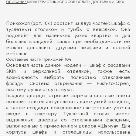
ОПИСАНИЕ
ХАРАКТЕРИСТИКИ
СПОСОБ ОПЛАТЫ
ДОСТАВКА И СБОРКА
ГА
Прихожая (арт. 104) состоит из двух частей: шкафа с
Ма
Д
туалетным столиком и тумбы с вешалкой. Она
подойдёт для маленьких узких квартир и для
Де
П
больших площадей, также при необходимости её
можно дополнить другими шкафами и прочей
мебелью.
Составные части Прихожей 104
Основная часть данной модели — шкаф с фасадами
SKIN и зеркальной отделкой, также есть
возможность выбрать полностью стеклянные
фасады. Система открывания — Push-to-Open,
поэтому ручки отсутствуют.
Гладкие дверцы, строгие формы и светлые цвета
Бо
позволят зрительно увеличить даже узкий коридор,
а также создадут праздничное настроение уже на
входе в квартиру. Туалетный столик имеет
выдвижные дверцы со стеклянными фасадами,
выполненные с применением декора «Шамуа». Для
корпуса шкафа и столешницы использована