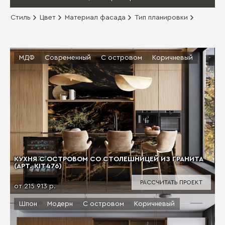
Стиль
Цвет
Материал фасада
Тип планировки
МДФ
Современный
С островом
Коричневый
КУХНЯ С ОСТРОВОМ СО СТОЛЕШНИЦЕЙ ИЗ ГРАНИТА
(АРТ. KIT476)
РАССЧИТАТЬ ПРОЕКТ
от 215 913 р.
Шпон
Модерн
С островом
Коричневый