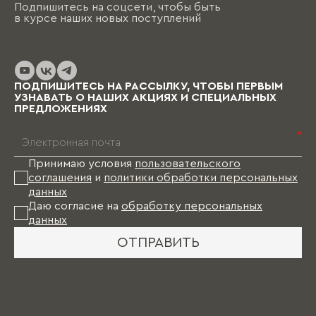
Подпишитесь на соцсети, чтобы быть
необходимо помнить, что на отрисовку,
в курсе наших новых поступлений
обсуждение и согласование проекта и на
изготовление изделий уходит от пары недель
до нескольких месяцев (в зависимости от
выбранных материалов и коллекции), и какое-
то время Вам в этом случае придется пожить
ПОДПИШИТЕСЬ НА РАССЫЛКУ, ЧТОБЫ ПЕРВЫМ
без мебели.
УЗНАВАТЬ О НАШИХ АКЦИЯХ И СПЕЦИАЛЬНЫХ
ПРЕДЛОЖЕНИЯХ
*
Принимаю условия
пользовательского
соглашения
и
политики обработки персональных
данных
Даю согласие на
обработку персональных
данных
ОТПРАВИТЬ