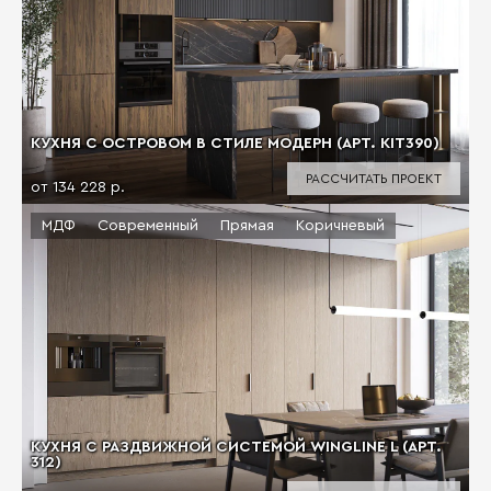
КУХНЯ С ОСТРОВОМ В СТИЛЕ МОДЕРН (АРТ. KIT390)
РАССЧИТАТЬ ПРОЕКТ
от 134 228 р.
МДФ
Современный
Прямая
Коричневый
КУХНЯ С РАЗДВИЖНОЙ СИСТЕМОЙ WINGLINE L (АРТ.
312)