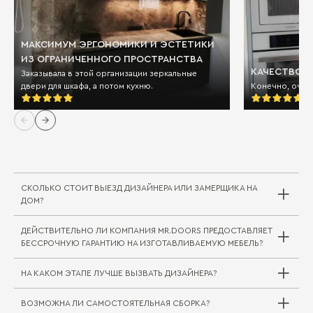
МАКСИМУМ ЭРГОНОМИКИ И ЭСТЕТИКИ
ИЗ ОГРАНИЧЕННОГО ПРОСТРАНСТВА
КАЧЕСТВО И
Заказывала в этой организации зеркальные
двери для шкафа, а потом кухню.
Конечно, очен
СКОЛЬКО СТОИТ ВЫЕЗД ДИЗАЙНЕРА ИЛИ ЗАМЕРЩИКА НА
ДОМ?
ДЕЙСТВИТЕЛЬНО ЛИ КОМПАНИЯ MR.DOORS ПРЕДОСТАВЛЯЕТ
Выезд дизайнера/замерщика в компании
БЕССРОЧНУЮ ГАРАНТИЮ НА ИЗГОТАВЛИВАЕМУЮ МЕБЕЛЬ?
Mr.Doors бесплатный. В редких случаях, когда
требуется выехать на отдаленное расстояние
НА КАКОМ ЭТАПЕ ЛУЧШЕ ВЫЗВАТЬ ДИЗАЙНЕРА?
за пределы города или в другой город/
регион, может взиматься плата за проезд
ВОЗМОЖНА ЛИ САМОСТОЯТЕЛЬНАЯ СБОРКА?
специалиста. Сама услуга замера при этом
Совершенно верно. На мебельные комплекты