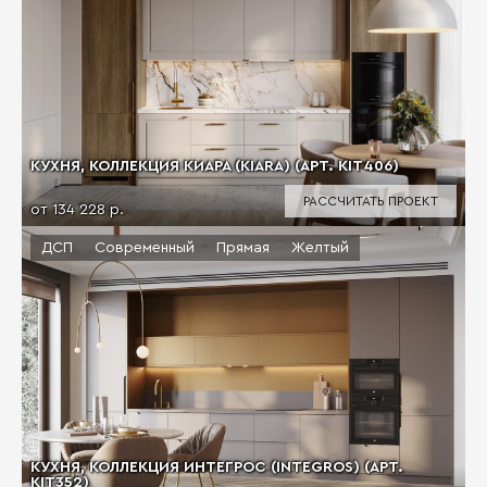
КУХНЯ, КОЛЛЕКЦИЯ КИАРА (KIARA) (АРТ. KIT406)
РАССЧИТАТЬ ПРОЕКТ
от 134 228 р.
ДСП
Современный
Прямая
Желтый
КУХНЯ, КОЛЛЕКЦИЯ ИНТЕГРОС (INTEGROS) (АРТ.
KIT352)