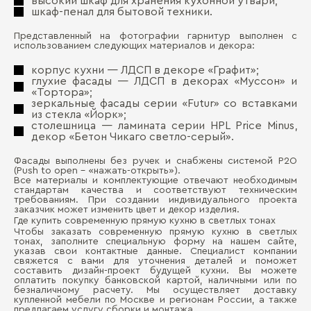
высокий шкаф для хранения кухонной утвари;
шкаф-пенал для бытовой техники.
Представленный на фотографии гарнитур выполнен с
использованием следующих материалов и декора:
корпус кухни ― ЛДСП в декоре «Графит»;
глухие фасады ― ЛДСП в декорах «Муссон» и
«Тортора»;
зеркальные фасады серии «Futur» со вставками
из стекла «Йорк»;
столешница ― ламината серии HPL Price Minus,
декор «Бетон Чикаго светло-серый».
Фасады выполнены без ручек и снабжены системой P2O
(Push to open – «нажать-открыть»).
Все материалы и комплектующие отвечают необходимым
стандартам качества и соответствуют техническим
требованиям. При создании индивидуального проекта
заказчик может изменить цвет и декор изделия.
Где купить современную прямую кухню в светлых тонах
Чтобы заказать современную прямую кухню в светлых
тонах, заполните специальную форму на нашем сайте,
указав свои контактные данные. Специалист компании
свяжется с вами для уточнения деталей и поможет
составить дизайн-проект будущей кухни. Вы можете
оплатить покупку банковской картой, наличными или по
безналичному расчету. Мы осуществляет доставку
купленной мебели по Москве и регионам России, а также
предлагаем услугу сборки и монтажа.