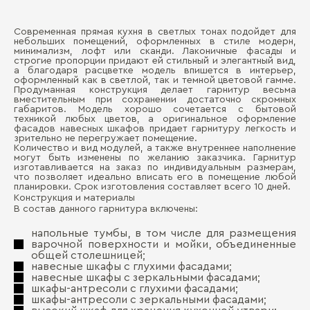
Современная прямая кухня в светлых тонах подойдет для
Ма
небольших помещений, оформленных в стиле модерн,
Д
минимализм, лофт или сканди. Лаконичные фасады и
строгие пропорции придают ей стильный и элегантный вид,
Де
а благодаря расцветке модель впишется в интерьер,
П
оформленный как в светлой, так и темной цветовой гамме.
Ма
Продуманная конструкция делает гарнитур весьма
вместительным при сохранении достаточно скромных
габаритов. Модель хорошо сочетается с бытовой
Де
техникой любых цветов, а оригинальное оформление
фа
фасадов навесных шкафов придает гарнитуру легкость и
зрительно не перегружает помещение.
Ст
Количество и вид модулей, а также внутреннее наполнение
могут быть изменены по желанию заказчика. Гарнитур
изготавливается на заказ по индивидуальным размерам,
что позволяет идеально вписать его в помещение любой
планировки. Срок изготовления составляет всего 10 дней.
Конструкция и материалы
Бо
В состав данного гарнитура включены:
напольные тумбы, в том числе для размещения
варочной поверхности и мойки, объединенные
общей столешницей;
навесные шкафы с глухими фасадами;
навесные шкафы с зеркальными фасадами;
шкафы-антресоли с глухими фасадами;
шкафы-антресоли с зеркальными фасадами;