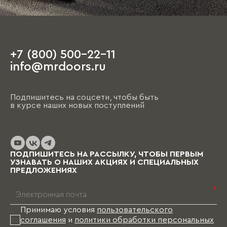
салона иметь план квартиры с
ориентировочными размерами, а также
наличие свободного времени, так как первое
обсуждение порой занимает несколько часов.
+7 (800) 500-22-11
На этапе чистовой отделки дизайнер
info@mrdoors.ru
выезжает на объект и предлагает вариант,
ориентируясь на уже имеющиеся обои, цвета
стен, напольные покрытия и т.д. При этом
Подпишитесь на соцсети, чтобы быть
необходимо помнить, что на отрисовку,
в курсе наших новых поступлений
обсуждение и согласование проекта и на
изготовление изделий уходит от пары недель
до нескольких месяцев (в зависимости от
выбранных материалов и коллекции), и какое-
то время Вам в этом случае придется пожить
ПОДПИШИТЕСЬ НА РАССЫЛКУ, ЧТОБЫ ПЕРВЫМ
без мебели.
УЗНАВАТЬ О НАШИХ АКЦИЯХ И СПЕЦИАЛЬНЫХ
ПРЕДЛОЖЕНИЯХ
*
Принимаю условия
пользовательского
соглашения
и
политики обработки персональных