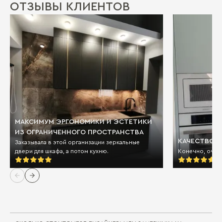
ОТЗЫВЫ КЛИЕНТОВ
МАКСИМУМ ЭРГОНОМИКИ И ЭСТЕТИКИ
ИЗ ОГРАНИЧЕННОГО ПРОСТРАНСТВА
КАЧЕСТВО И
Заказывала в этой организации зеркальные
двери для шкафа, а потом кухню.
Конечно, очен