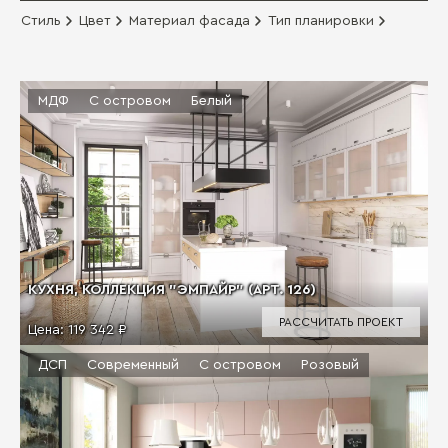
Стиль
Цвет
Материал фасада
Тип планировки
МДФ
С островом
Белый
КУХНЯ, КОЛЛЕКЦИЯ "ЭМПАЙР" (АРТ. 126)
РАССЧИТАТЬ ПРОЕКТ
Цена:
119 342 ₽
ДСП
Современный
С островом
Розовый