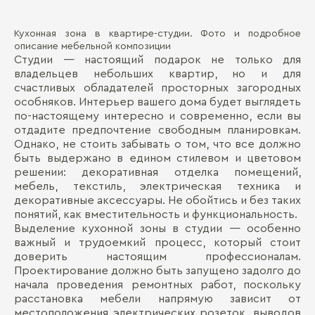
Кухонная зона в квартире-студии. Фото и подробное
Ма
Д
описание мебельной композиции
Студии — настоящий подарок не только для
Де
владельцев небольших квартир, но и для
П
счастливых обладателей просторных загородных
Ма
особняков. Интерьер вашего дома будет выглядеть
Ст
по-настоящему интересно и современно, если вы
отдадите предпочтение свободным планировкам.
Однако, не стоить забывать о том, что все должно
быть выдержано в едином стилевом и цветовом
решении: декоративная отделка помещений,
мебель, текстиль, электрическая техника и
декоративные аксессуары. Не обойтись и без таких
Бо
понятий, как вместительность и функциональность.
Выделение кухонной зоны в студии — особенно
важный и трудоемкий процесс, который стоит
доверить настоящим профессионалам.
Проектирование должно быть запущено задолго до
начала проведения ремонтных работ, поскольку
расстановка мебели напрямую зависит от
местоположения электрических розеток, выводов