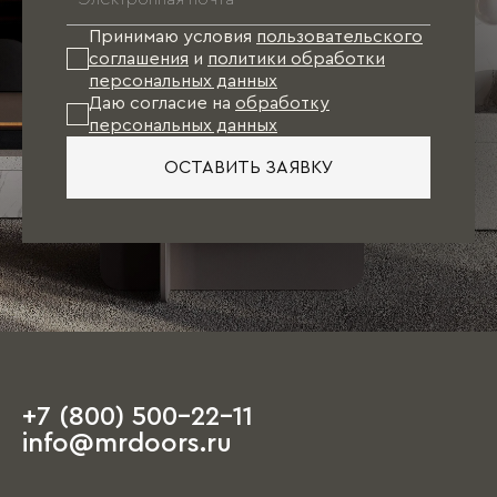
к моменту финишной отделки квартиры
проект Вашей мебели будет готов. Останется
Принимаю условия
пользовательского
лишь произвести точные замеры и оформить
соглашения
и
политики обработки
заказ.
персональных данных
Даю согласие на
обработку
персональных данных
При таком варианте подбор отделочных
материалов (обои, напольное покрытие, цвет
ОСТАВИТЬ ЗАЯВКУ
стен, двери), как правило, осуществляется
непосредственно под мебель.
Единственное пожелание: при посещении
салона иметь план квартиры с
ориентировочными размерами, а также
наличие свободного времени, так как первое
обсуждение порой занимает несколько часов.
+7 (800) 500-22-11
На этапе чистовой отделки дизайнер
info@mrdoors.ru
выезжает на объект и предлагает вариант,
ориентируясь на уже имеющиеся обои, цвета