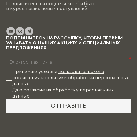
стен, напольные покрытия и т.д. При этом
Подпишитесь на соцсети, чтобы быть
необходимо помнить, что на отрисовку,
в курсе наших новых поступлений
обсуждение и согласование проекта и на
изготовление изделий уходит от пары недель
до нескольких месяцев (в зависимости от
выбранных материалов и коллекции), и какое-
то время Вам в этом случае придется пожить
ПОДПИШИТЕСЬ НА РАССЫЛКУ, ЧТОБЫ ПЕРВЫМ
без мебели.
УЗНАВАТЬ О НАШИХ АКЦИЯХ И СПЕЦИАЛЬНЫХ
ПРЕДЛОЖЕНИЯХ
*
Принимаю условия
пользовательского
соглашения
и
политики обработки персональных
данных
Даю согласие на
обработку персональных
данных
ОТПРАВИТЬ