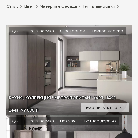
Стиль
Цвет
Материал фасада
Тип планировки
ДСП
Неоклассика
С островом
Темное дерево
КУХНЯ, КОЛЛЕКЦИЯ "МЕТРОПОЛИТАН" (АРТ. 142)
РАССЧИТАТЬ ПРОЕКТ
Цена:
99 888 ₽
ДСП
Неоклассика
Прямая
Светлое дерево