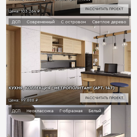
РАССЧИТАТЬ ПРОЕКТ
Цена:
103 264 ₽
ДСП
Современный
С островом
Светлое дерево
КУХНЯ, КОЛЛЕКЦИЯ "МЕТРОПОЛИТАН" (АРТ. 147)
РАССЧИТАТЬ ПРОЕКТ
Цена:
99 888 ₽
ДСП
Неоклассика
Г-образная
Белый