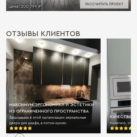
РАССЧИТАТЬ ПРОЕКТ
Цена:
200 799 ₽
ОТЗЫВЫ КЛИЕНТОВ
МАКСИМУМ ЭРГОНОМИКИ И ЭСТЕТИКИ
ИЗ ОГРАНИЧЕННОГО ПРОСТРАНСТВА
КАЧЕСТВО И
Заказывала в этой организации зеркальные
двери для шкафа, а потом кухню.
Конечно, очен