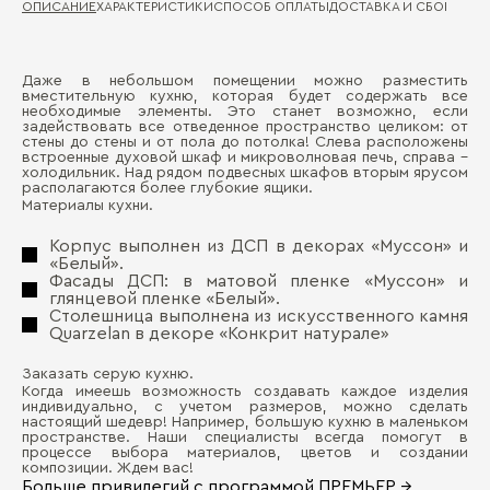
ОПИСАНИЕ
ХАРАКТЕРИСТИКИ
СПОСОБ ОПЛАТЫ
ДОСТАВКА И СБОРКА
ГА
Даже в небольшом помещении можно разместить
Ма
вместительную кухню, которая будет содержать все
Д
необходимые элементы. Это станет возможно, если
задействовать все отведенное пространство целиком: от
Де
стены до стены и от пола до потолка! Слева расположены
П
встроенные духовой шкаф и микроволновая печь, справа –
Ма
холодильник. Над рядом подвесных шкафов вторым ярусом
располагаются более глубокие ящики.
Де
Материалы кухни.
Ст
Корпус выполнен из ДСП в декорах «Муссон» и
«Белый».
Фасады ДСП: в матовой пленке «Муссон» и
глянцевой пленке «Белый».
Столешница выполнена из искусственного камня
Quarzelan в декоре «Конкрит натурале»
Бо
Заказать серую кухню.
Когда имеешь возможность создавать каждое изделия
индивидуально, с учетом размеров, можно сделать
настоящий шедевр! Например, большую кухню в маленьком
пространстве. Наши специалисты всегда помогут в
процессе выбора материалов, цветов и создании
композиции. Ждем вас!
Больше привилегий с программой ПРЕМЬЕР →