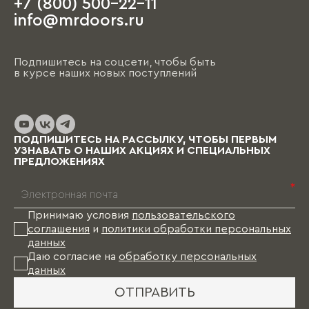
+7 (800) 500-22-11
На этапе чистовой отделки дизайнер
info@mrdoors.ru
выезжает на объект и предлагает вариант,
ориентируясь на уже имеющиеся обои, цвета
стен, напольные покрытия и т.д. При этом
Подпишитесь на соцсети, чтобы быть
необходимо помнить, что на отрисовку,
в курсе наших новых поступлений
обсуждение и согласование проекта и на
изготовление изделий уходит от пары недель
до нескольких месяцев (в зависимости от
выбранных материалов и коллекции), и какое-
то время Вам в этом случае придется пожить
ПОДПИШИТЕСЬ НА РАССЫЛКУ, ЧТОБЫ ПЕРВЫМ
без мебели.
УЗНАВАТЬ О НАШИХ АКЦИЯХ И СПЕЦИАЛЬНЫХ
ПРЕДЛОЖЕНИЯХ
*
Принимаю условия
пользовательского
соглашения
и
политики обработки персональных
данных
Даю согласие на
обработку персональных
данных
ОТПРАВИТЬ