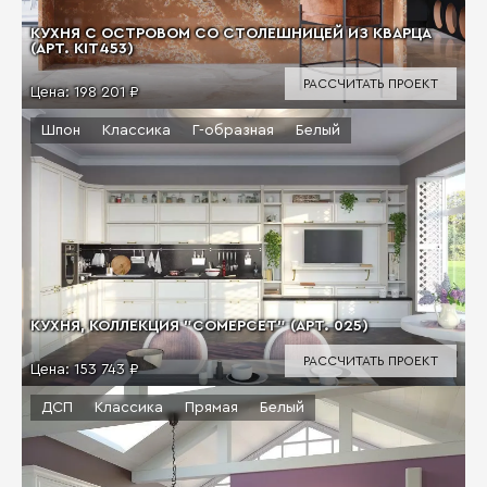
КУХНЯ С ОСТРОВОМ СО СТОЛЕШНИЦЕЙ ИЗ КВАРЦА
(АРТ. KIT453)
РАССЧИТАТЬ ПРОЕКТ
Цена:
198 201 ₽
Шпон
Классика
Г-образная
Белый
КУХНЯ, КОЛЛЕКЦИЯ "СОМЕРСЕТ" (АРТ. 025)
РАССЧИТАТЬ ПРОЕКТ
Цена:
153 743 ₽
ДСП
Классика
Прямая
Белый