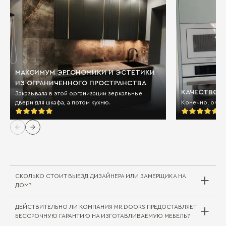
МАКСИМУМ ЭРГОНОМИКИ И ЭСТЕТИКИ
ИЗ ОГРАНИЧЕННОГО ПРОСТРАНСТВА
КАЧЕСТВО И
Заказывала в этой организации зеркальные
двери для шкафа, а потом кухню.
Конечно, очен
СКОЛЬКО СТОИТ ВЫЕЗД ДИЗАЙНЕРА ИЛИ ЗАМЕРЩИКА НА
ДОМ?
ДЕЙСТВИТЕЛЬНО ЛИ КОМПАНИЯ MR.DOORS ПРЕДОСТАВЛЯЕТ
Выезд дизайнера/замерщика в компании
БЕССРОЧНУЮ ГАРАНТИЮ НА ИЗГОТАВЛИВАЕМУЮ МЕБЕЛЬ?
Mr.Doors бесплатный. В редких случаях, когда