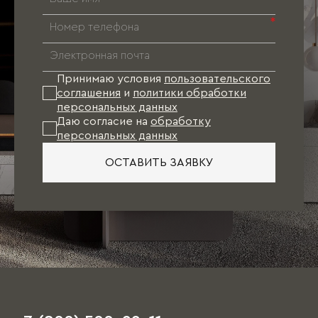
исполнения мебели (цвет, отделка фасадов и
т.д.), соответствующий не только
*
требованиям по эргономике, но и
направлениям мебельной моды. В результате
к моменту финишной отделки квартиры
проект Вашей мебели будет готов. Останется
Принимаю условия
пользовательского
лишь произвести точные замеры и оформить
соглашения
и
политики обработки
заказ.
персональных данных
Даю согласие на
обработку
персональных данных
При таком варианте подбор отделочных
материалов (обои, напольное покрытие, цвет
ОСТАВИТЬ ЗАЯВКУ
стен, двери), как правило, осуществляется
непосредственно под мебель.
Единственное пожелание: при посещении
салона иметь план квартиры с
ориентировочными размерами, а также
наличие свободного времени, так как первое
обсуждение порой занимает несколько часов.