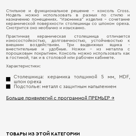
Стильное и функциональное решение - консоль Cross.
Ши
Модель можно использовать в разных по стилю и
Д
назначению помещениях. “Изюминка” изделия - сочетание
керамической поверхности столешницы со шпоном ореха.
Гл
Смотрится оно необычно и изысканно.
П
Вы
Практичная керамическая столешница отличается
износостойкостью, долговечностью, устойчивостью к
внешним воздействиям. Три выдвижных ящика -
вместительные и удобные. Ножки - из металла с
порошковым покрытием. Консоль можно использовать как
в гостиной, так и в столовой или рабочем кабинете.
Характеристики:
Столешница: керамика толщиной 5 мм, MDF,
шпон ореха
Бо
Подстолье: металл с защитным напылением
Больше привилегий с программой ПРЕМЬЕР →
ТОВАРЫ ИЗ ЭТОЙ КАТЕГОРИИ