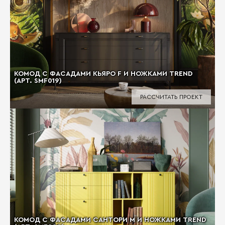
КОМОД С ФАСАДАМИ КЬЯРО F И НОЖКАМИ TREND
(АРТ. SMF019)
РАССЧИТАТЬ ПРОЕКТ
КОМОД С ФАСАДАМИ САНТОРИ М И НОЖКАМИ TREND