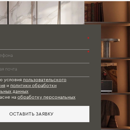
ды. В результате к моменту финишной
и оформить заказ.
), как правило, осуществляется
*
ерами, а также наличие свободного
*
 уже имеющиеся обои, цвета стен,
сование проекта и на изготовление
ю условия
пользовательского
и коллекции), и какое-то время Вам в
ия
и
политики обработки
ьных данных
асие на
обработку персональных
ОСТАВИТЬ ЗАЯВКУ