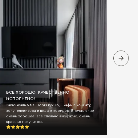
ВСЕ ХОРОШО, КАЧЕСТВЕННО
ИСПОЛНЕНО!
ОЧЕР
Заказывала в Ms. Doors кухню, шкафы в комнату,
ПОЯВ
зону телевизора и шкаф в коридор. Впечатление
очень хорошее, все сделано аккуратно, очень
Ребено
красиво получилось.
будем 