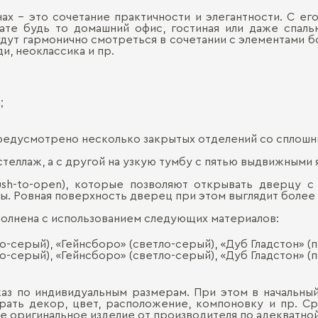
х – это сочетание практичности и элегантности. С е
те будь то домашний офис, гостиная или даже спаль
ут гармонично смотреться в сочетании с элементами б
и, неоклассика и пр.
;
редусмотрено несколько закрытых отделений со сплош
теллаж, а с другой на узкую тумбу с пятью выдвижными
sh-to-open), которые позволяют открывать дверцу 
ы. Ровная поверхность дверец при этом выглядит более 
полнена с использованием следующих материалов:
о-серый), «Гейнсборо» (светло-серый), «Дуб Гладстон» (
о-серый), «Гейнсборо» (светло-серый), «Дуб Гладстон» (
каз по индивидуальным размерам. При этом в начальный
ать декор, цвет, расположение, компоновку и пр. Сро
е оригинальное изделие от производителя по адекватно