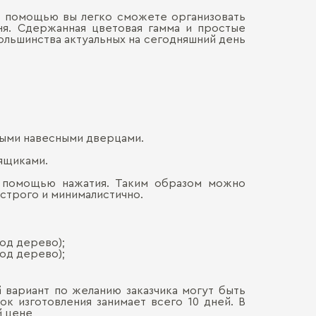
го помощью вы легко сможете организовать
Материал кор
ня. Сдержанная цветовая гамма и простые
Наличными
ДОСТАВКА 
ольшинства актуальных на сегодняшний день
Онлайн, н
Декоры корпу
Безналич
Воспольз
ПЕРЕЕЗД В
Для нас в
только со
каждой де
СБОРКА
Мы готовы
Хрупкие э
Обычно э
позволит 
ными навесными дверцами.
мебель. Ц
доставля
Сборка о
вашем на
гарантир
 ящиками.
Больше прив
особенно
удалённос
стоимост
с помощью нажатия. Таким образом можно
правило, 
транспорт
строго и минималистично.
монтажа.
под дерево);
под дерево);
 вариант по желанию заказчика могут быть
к изготовления занимает всего 10 дней. В
й цене