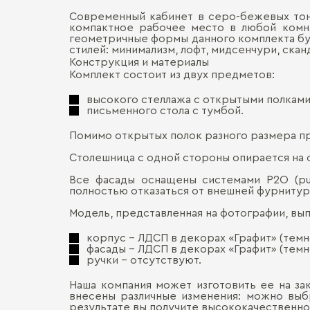
Современный кабинет в серо-бежевых тона
компактное рабочее место в любой комна
геометричные формы данного комплекта буд
стилей: минимализм, лофт, мидсенчури, сканд
Конструкция и материалы
Комплект состоит из двух предметов:
высокого стеллажа с открытыми полками
письменного стола с тумбой.
Помимо открытых полок разного размера п
Столешница с одной стороны опирается на с
Все фасады оснащены системами P2O (pu
полностью отказаться от внешней фурнитур
Модель, представленная на фотографии, вы
корпус – ЛДСП в декорах «Графит» (темн
фасады – ЛДСП в декорах «Графит» (темн
ручки – отсутствуют.
Наша компания может изготовить ее на за
внесены различные изменения: можно выбр
результате вы получите высококачественно