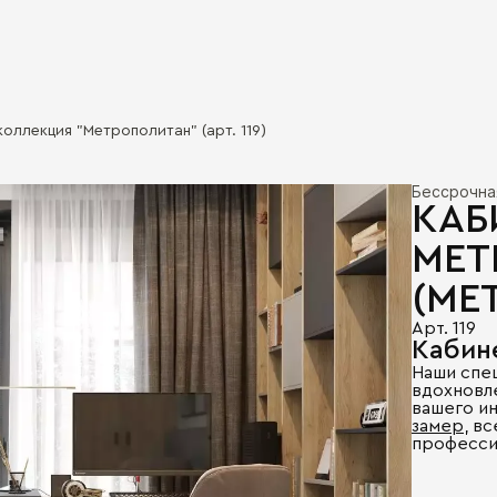
коллекция "Метрополитан" (арт. 119)
Бессрочна
КАБ
МЕТ
(ME
Арт. 119
Кабине
Наши спе
вдохновл
вашего и
замер
, в
професси