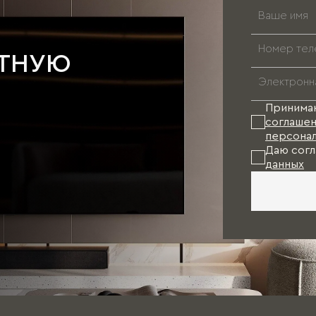
АТНУЮ
Принима
соглашен
персонал
Даю согл
данных