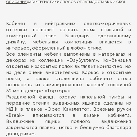
ОПИСАНИЕ
ХАРАКТЕРИСТИКИ
СПОСОБ ОПЛАТЫ
ДОСТАВКА И СБОРКА
ГА
Кабинет в нейтральных светло-коричневых
Ма
Д
оттенках позволит создать дома стильный и
комфортный офис. Благодаря сдержанному
Де
П
дизайну, мебельная композиция впишется в
Ма
интерьер, оформленный в любом стиле.
Все элементы мебели выполнены в материалах и
Де
декорах из коллекции «DaySystem». Комбинация
открытых и закрытых полок выглядит компактно, но
на деле очень вместительна. Каркас и открытые
полки, а также столешница рабочего стола
выполнены из ламинированных панелей толщиной
32 мм в декоре «Тортора».
Раздвижной фасад, корпус напольной тумбы и
Бо
передние стенки выдвижных ящиков сделаны из
МДФ в плёнке «Орех Каналетто». Врезные ручки
«Break» вписываются в дизайн кабинета.
Выдвижные ящики полного выдвижения
закрываются плавно, мягко и бесшумно благодаря
доводчикам.